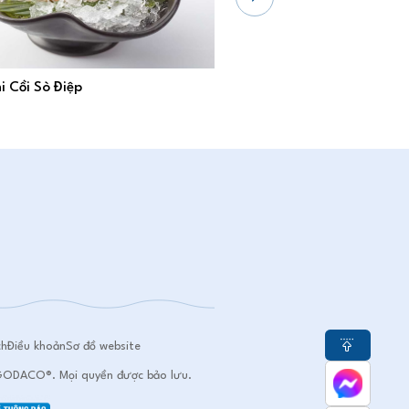
i Cồi Sò Điệp
Sò Điệp Và Tôm Đông Lạ
ch
Điều khoản
Sơ đồ website
DACO®. Mọi quyền được bảo lưu.