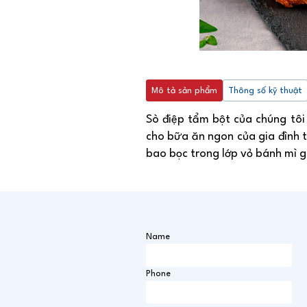
Mô tả sản phẩm
Thông số kỹ thuật
Sò điệp tẩm bột của chúng tô
cho bữa ăn ngon của gia đình 
bao bọc trong lớp vỏ bánh mì g
Name
Phone