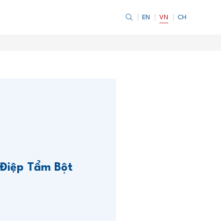
EN
VN
CH
 Điệp Tẩm Bột