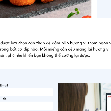
i được lựa chọn cẩn thận để đảm bảo hương vị thơm ngon v
trong bất cứ dịp nào. Mỗi miếng cắn đều mang lại hương vị 
iòn, phủ nhẹ khiến bạn không thể cưỡng lại được.
Email
Title