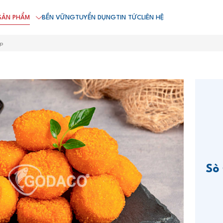
SẢN PHẨM
BỀN VỮNG
TUYỂN DỤNG
TIN TỨC
LIÊN HỆ
ệp
Sò